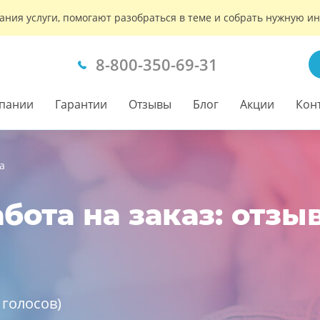
ания услуги, помогают разобраться в теме и собрать нужную 
8-800-350-69-31
пании
Гарантии
Отзывы
Блог
Акции
Кон
а
бота на заказ: отзы
голосов)