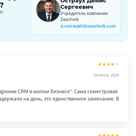
Остраух Денис
?
Сергеевич
ю:
Учредитель компании
Zaochnik
d.ostraukh@zaochnik.com
24 Июль 2026
едрение CRM в малом бизнесе". Сама семестровая
адержали на день, это единственное замечание. В