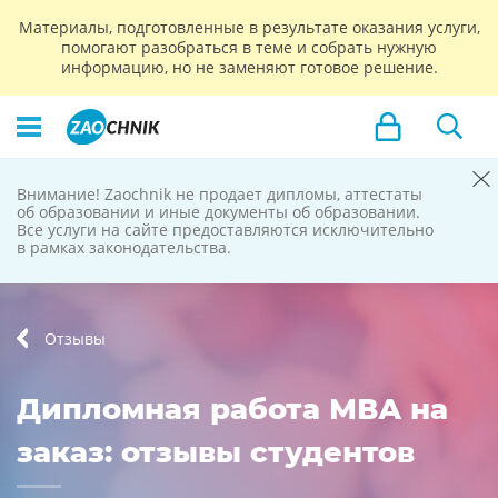
Материалы, подготовленные в результате оказания услуги,
помогают разобраться в теме и собрать нужную
информацию, но не заменяют готовое решение.
Внимание! Zaochnik не продает дипломы, аттестаты
Zaochnik
об образовании и иные документы об образовании.
Все услуги на сайте предоставляются исключительно
не продает
в рамках законодательства.
дипломы
Отзывы
Дипломная работа МВА на
заказ: отзывы студентов