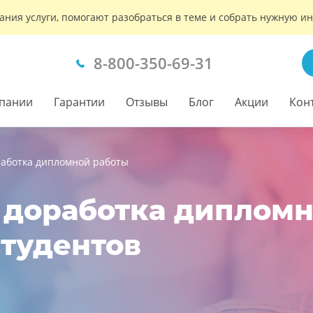
ания услуги, помогают разобраться в теме и собрать нужную 
8-800-350-69-31
пании
Гарантии
Отзывы
Блог
Акции
Кон
работка дипломной работы
 доработка дипломн
студентов