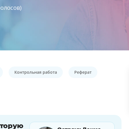
олосов)
Контрольная работа
Реферат
оторую