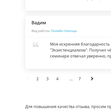
Вадим
Вид работы:
Онлайн помощь
Моя искренняя благодарность
"Экзистенциализм". Получил ч
семинаре отвечал уверенно, п
1
2
3
4
...
7
Для повышения качества отзыва, просим п