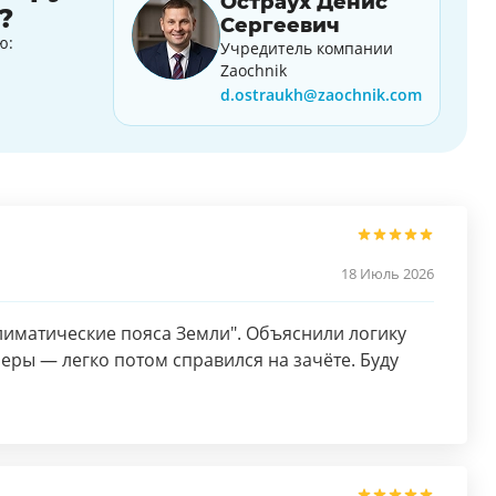
Остраух Денис
?
Сергеевич
ю:
Учредитель компании
Zaochnik
d.ostraukh@zaochnik.com
18 Июль 2026
лиматические пояса Земли". Объяснили логику
еры — легко потом справился на зачёте. Буду