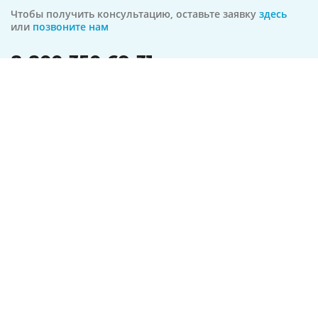
Чтобы получить консультацию, оставьте заявку
здесь
или
позвоните нам
8-800-350-69-31
бесплатная линия по всей РФ
На связи 24/7
Оформить заявку
Предложение актуально на
10.08.2026